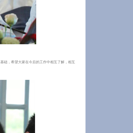
基础，希望大家在今后的工作中相互了解，相互