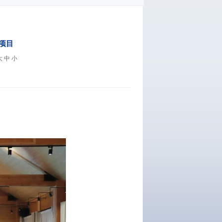
项目
大
中
小