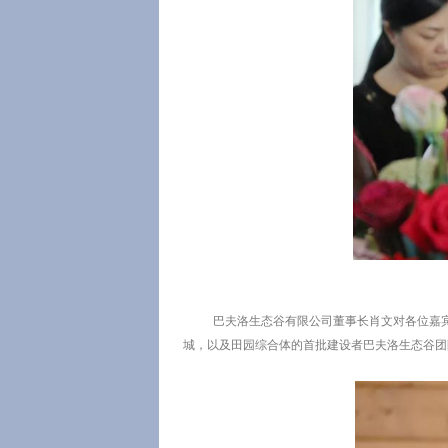
巴夫洛生态谷有限公司董事长肖文对各位嘉
城，以及田园综合体的首批建设者巴夫洛生态谷团