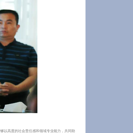
够以高度的社会责任感和领域专业能力，共同助