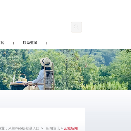
采购
联系蓝城
位置：
米兰web版登录入口
>
新闻资讯
>
蓝城新闻