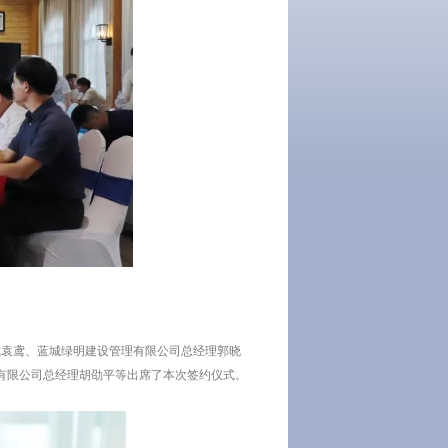
总裁袁鸢、蓝城绿明建设管理有限公司总经理郭晓
有限公司总经理胡劭平等出席了本次签约仪式。