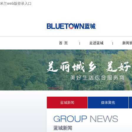
米兰web版登录入口
首 页
走进蓝城
新闻
蓝城新闻
媒体聚焦
蓝城新闻