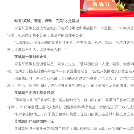
唯有“真诚、善意、精致、
完美”
才是蓝城
宋卫平董事长首先对蓝城的价值观传承做出明确指示。宋董指出，“20年来
轮替，但有些东西不会变，最基本的道理不会变”。
“蓝城要做八字真经的信奉者和传承者，
唯有真诚、善意、精致、完美才是蓝
美，追求颐乐生活，追求美丽乡村。”
蓝城
是一家创业企业
宋卫平董事长强调蓝城是一家创业企业，“蓝城的建设、农业、颐养、健康
顿。”蓝城的创业基础也与绿城20年的资源紧密结合，“蓝城从美丽建筑的营造
宋董指出对于创业企业来说，企业的纯粹度尤为重要，“同道共识、方谓同
爱心、热情、靠谱的团队，进而提升企业的纯粹度”。由于蓝城所从事的农业、健
蓝城是自由的工作者联盟
“蓝城是自由的工作者联盟，是人格独立的、自由自在的、靠谱的工作者联盟
保障”。2016年要通过合伙人机制、创业机制等共享制度，积极推进“员工收入成
“从精神到物质上，给予员工更多的关爱，让我们的员工在蓝城可以安身立命
蓝城最起码做到
国内一流
蓝城是宋卫平董事长带领20年最核心团队和资源组建而成，做到国内一流