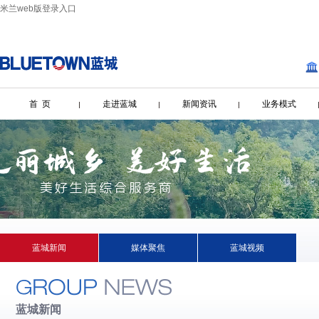
米兰web版登录入口
首 页
走进蓝城
新闻资讯
业务模式
蓝城新闻
媒体聚焦
蓝城视频
蓝城新闻