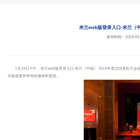
米兰web版登录入口-米兰（
发布时间：2016-01
1月19日下午，米兰web版登录入口-米兰（中国） 2015年度总结表彰
丰硕成果所带来的激情和喜悦。