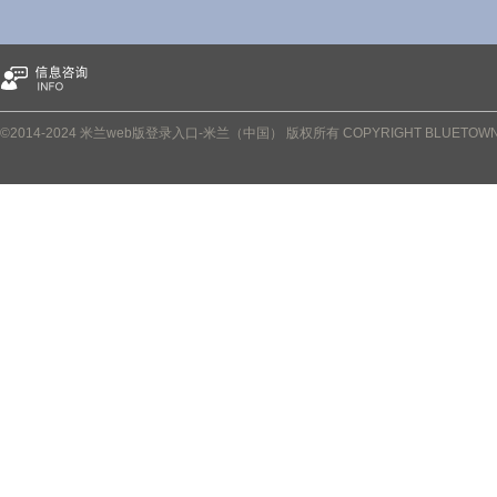
©2014-2024 米兰web版登录入口-米兰（中国） 版权所有 COPYRIGHT BLUETOWN PRO