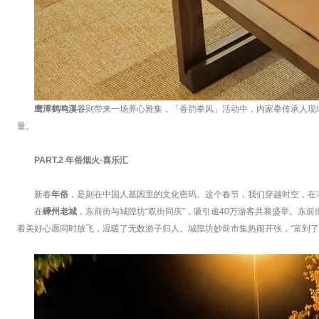
鹰潭鹤鸣溪谷
则带来一场养心雅集，「香韵拳风」活动中，内家拳传承人现
量。
PART.2
年俗烟火·喜乐汇
新春
年俗
，是刻在中国人基因里的文化密码。这个春节，我们穿越时空，在
在
嵊州老城
，东前街与城隍坊“双街同庆”，吸引逾40万游客共襄盛举。东
着美好心愿同时放飞，温暖了无数游子归人。城隍坊妙前市集热闹开张，“富到了