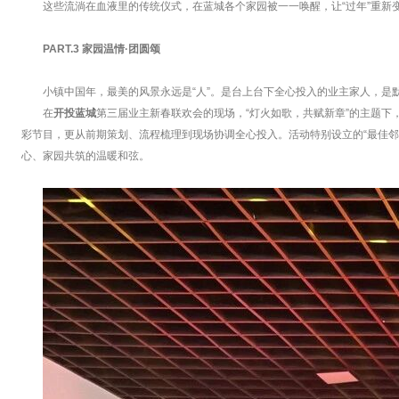
这些流淌在血液里的传统仪式，在蓝城各个家园被一一唤醒，让“过年”重新
PART.
3
家园温情·团圆颂
小镇中国年，最美的风景永远是“人”。是台上台下全心投入的业主家人，
在
开投蓝城
第三届业主新春联欢会的现场，“灯火如歌，共赋新章”的主题下
彩节目，更从前期策划、流程梳理到现场协调全心投入。活动特别设立的“最佳
心、家园共筑的温暖和弦。