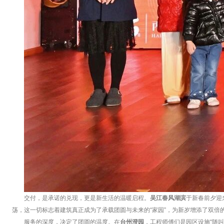
交付，是承诺的兑现，更是新生活的温暖启程。
吴江春风湖滨
于新春前夕迎
荡，这一切标志着建筑真正成为了承载团圆与未来的“家园”，为新岁增添了双倍
服务的深度，决定了团圆的温度。在
台州澄园
，工程师傅们是园区设施“随