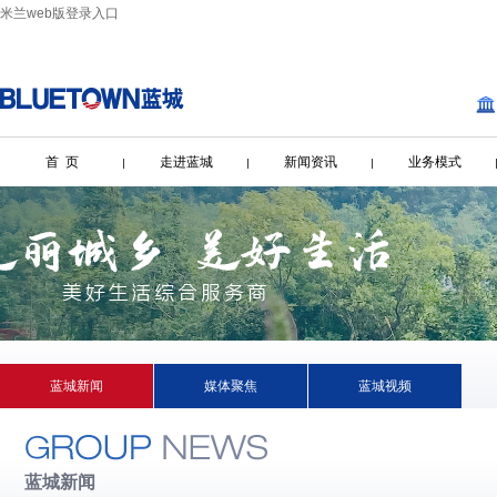
米兰web版登录入口
首 页
走进蓝城
新闻资讯
业务模式
蓝城新闻
媒体聚焦
蓝城视频
蓝城新闻