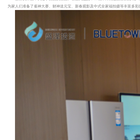
为家人们准备了雀神大赛、财神送元宝、新春观影及中式全家福拍摄等丰富多彩