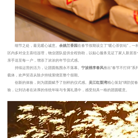
细节之处，最见暖心诚意。
余姚兰香园
在春节假期设立了“暖心茶饮站”，一
区内多对业主喜结连理，物业团队提供全程协助，以贴心服务见证了家人新居首
亲手送至每一户，增添了浓浓的年节仪式感。
持续运营的活力，让团圆氛围永不落幕。
宁波桃李春风
推出“春节不打烊”
载体，欢声笑语从除夕持续萦绕至整个假期。
创新的体验，则为团圆赋予了别样的仪式感。
吴江
红梨湾
精心策划“绸韵贺
验，让到访者在浓厚的传统年味与专属礼遇中，感受别具一格的团圆暖意。