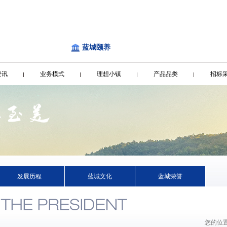
蓝城颐养
资讯
业务模式
理想小镇
产品品类
招标
发展历程
蓝城文化
蓝城荣誉
您的位